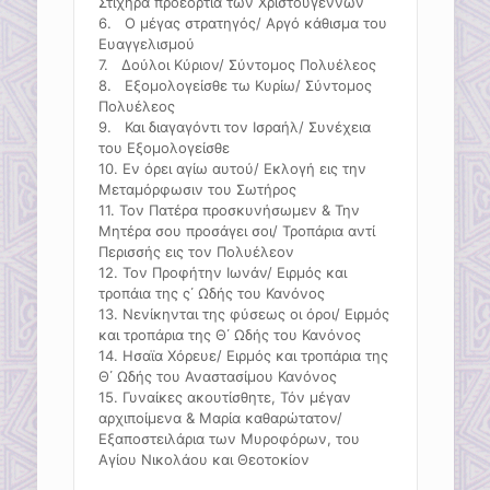
Στιχηρά προεόρτια των Χριστουγέννων
6. Ο μέγας στρατηγός/ Αργό κάθισμα του
Ευαγγελισμού
7. Δούλοι Κύριον/ Σύντομος Πολυέλεος
8. Εξομολογείσθε τω Κυρίω/ Σύντομος
Πολυέλεος
9. Και διαγαγόντι τον Ισραήλ/ Συνέχεια
του Εξομολογείσθε
10. Εν όρει αγίω αυτού/ Εκλογή εις την
Μεταμόρφωσιν του Σωτήρος
11. Τον Πατέρα προσκυνήσωμεν & Την
Μητέρα σου προσάγει σοι/ Τροπάρια αντί
Περισσής εις τον Πολυέλεον
12. Τον Προφήτην Ιωνάν/ Ειρμός και
τροπάια της ς΄ Ωδής του Κανόνος
13. Νενίκηνται της φύσεως οι όροι/ Ειρμός
και τροπάρια της Θ΄ Ωδής του Κανόνος
14. Ησαϊα Χόρευε/ Ειρμός και τροπάρια της
Θ΄ Ωδής του Αναστασίμου Κανόνος
15. Γυναίκες ακουτίσθητε, Τόν μέγαν
αρχιποίμενα & Μαρία καθαρώτατον/
Εξαποστειλάρια των Μυροφόρων, του
Αγίου Νικολάου και Θεοτοκίον