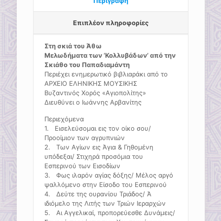
Περιγραφή
Επιπλέον πληροφορίες
Στη σκιά του Άθω
Μελωδήματα των ‘Κολλυβάδων’ από την
Σκιάθο του Παπαδιαμάντη
Περιέχει ενημερωτικό βιβλιαράκι από το
ΑΡΧΕΙΟ ΕΛΗΝΙΚΗΣ ΜΟΥΣΙΚΗΣ
Βυζαντινός Χορός «Αγιοπολίτης»
Διευθύνει ο Ιωάννης Αρβανίτης
Περιεχόμενα
1. Εισελεύσομαι εις τον οίκο σου/
Προοίμιον των αγρυπνιών
2. Των Αγίων εις Άγια & Γηθομένη
υπόδεξαι/ Στιχηρά προσόμια του
Εσπερινού των Εισοδίων
3. Φως ιλαρόν αγίας δόξης/ Μέλος αργό
ψαλλόμενο στην Είσοδο του Εσπερινού
4. Δεύτε της ουρανίου Τριάδος/ Ά
ιδιόμελο της Λιτής των Τριών Ιεραρχών
5. Αι Αγγελικαί, προπορεύεσθε Δυνάμεις/