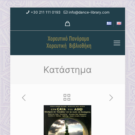
+30 211 111 0193
info@dance-library.com
Κατάστημα