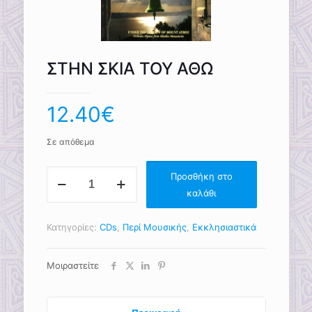
ΣΤΗΝ ΣΚΙΑ ΤΟΥ ΑΘΩ
12.40
€
Σε απόθεμα
ΣΤΗΝ
Προσθήκη στο
ΣΚΙΑ
καλάθι
ΤΟΥ
ΑΘΩ
ποσότητα
Κατηγορίες:
CDs
,
Περί Μουσικής
,
Εκκλησιαστικά
Μοιραστείτε