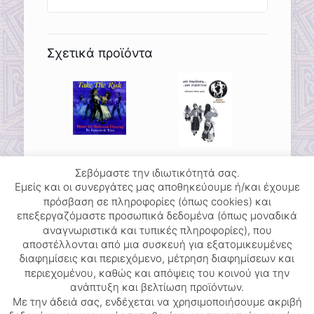
Σχετικά προϊόντα
Take the Risk
Μια παράδοση … μια
Σεβόμαστε την ιδιωτικότητά σας.
14.88
€
περιπέτεια
Εμείς και οι συνεργάτες μας αποθηκεύουμε ή/και έχουμε
16.00
€
πρόσβαση σε πληροφορίες (όπως cookies) και
επεξεργαζόμαστε προσωπικά δεδομένα (όπως μοναδικά
αναγνωριστικά και τυπικές πληροφορίες), που
αποστέλλονται από μια συσκευή για εξατομικευμένες
διαφημίσεις και περιεχόμενο, μέτρηση διαφημίσεων και
περιεχομένου, καθώς και απόψεις του κοινού για την
ανάπτυξη και βελτίωση προϊόντων.
ΛΑΜΠΡΟΓΙΟΡΤΑ
Με την άδειά σας, ενδέχεται να χρησιμοποιήσουμε ακριβή
17.36
€