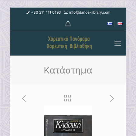
+30 211 111 0193
info@dance-library.com
Κατάστημα