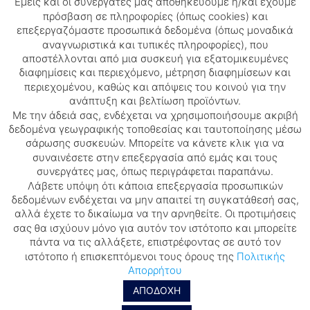
Εμείς και οι συνεργάτες μας αποθηκεύουμε ή/και έχουμε
πρόσβαση σε πληροφορίες (όπως cookies) και
επεξεργαζόμαστε προσωπικά δεδομένα (όπως μοναδικά
αναγνωριστικά και τυπικές πληροφορίες), που
αποστέλλονται από μια συσκευή για εξατομικευμένες
διαφημίσεις και περιεχόμενο, μέτρηση διαφημίσεων και
περιεχομένου, καθώς και απόψεις του κοινού για την
ΚΛΑΣΙΚΗ ΣΥΛΛΟΓΗ
ανάπτυξη και βελτίωση προϊόντων.
Νο11
Με την άδειά σας, ενδέχεται να χρησιμοποιήσουμε ακριβή
12.40
€
δεδομένα γεωγραφικής τοποθεσίας και ταυτοποίησης μέσω
σάρωσης συσκευών. Μπορείτε να κάνετε κλικ για να
συναινέσετε στην επεξεργασία από εμάς και τους
συνεργάτες μας, όπως περιγράφεται παραπάνω.
Λάβετε υπόψη ότι κάποια επεξεργασία προσωπικών
δεδομένων ενδέχεται να μην απαιτεί τη συγκατάθεσή σας,
αλλά έχετε το δικαίωμα να την αρνηθείτε. Οι προτιμήσεις
© 2026 dance-library. All Rights Reserved.
σας θα ισχύουν μόνο για αυτόν τον ιστότοπο και μπορείτε
πάντα να τις αλλάξετε, επιστρέφοντας σε αυτό τον
Διαφημιστείτε
ιστότοπο ή επισκεπτόμενοι τους όρους της
Πολιτικής
Τρόποι πληρωμής – παραλαβής
Απορρήτου
Νομικοί Όροι
ΑΠΟΔΟΧΗ