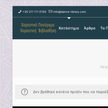
+30 211 111 0193
info@dance-library.com
Κατάστημα
Άρθρα
Τα 
Αρχ
Δεν βρέθηκε κανένα προϊόν που να ταιριάζε