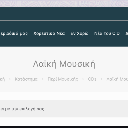
Περιοδικά μας
Χορευτικά Νέα
Εν Χορώ
Νέα του CID
Δ
Λαϊκή Μουσική
ική
Κατάστημα
Περί Μουσικής
CDs
Λαϊκή Μου
ι με την επιλογή σας.