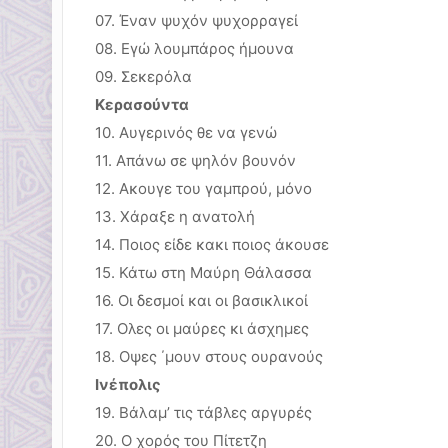
07. Έναν ψυχόν ψυχορραγεί
08. Εγώ λουμπάρος ήμουνα
09. Σεκερόλα
Κερασούντα
10. Αυγερινός θε να γενώ
11. Απάνω σε ψηλόν βουνόν
12. Ακουγε του γαμπρού, μόνο
13. Χάραξε η ανατολή
14. Ποιος είδε κακι ποιος άκουσε
15. Κάτω στη Μαύρη Θάλασσα
16. Οι δεσμοί και οι βασικλικοί
17. Ολες οι μαύρες κι άσχημες
18. Οψες ΄μουν στους ουρανούς
Ινέπολις
19. Βάλαμ’ τις τάβλες αργυρές
20. Ο χορός του Πίτετζη