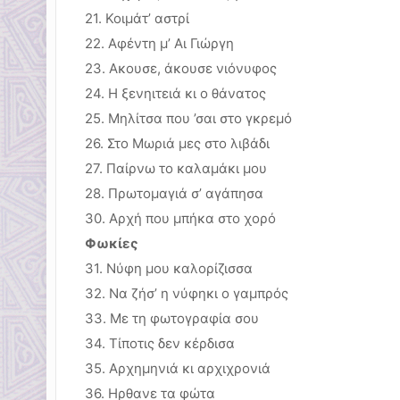
21. Κοιμάτ’ αστρί
22. Αφέντη μ’ Αι Γιώργη
23. Ακουσε, άκουσε νιόνυφος
24. Η ξενηιτειά κι ο θάνατος
25. Μηλίτσα που ’σαι στο γκρεμό
26. Στο Μωριά μες στο λιβάδι
27. Παίρνω το καλαμάκι μου
28. Πρωτομαγιά σ’ αγάπησα
30. Αρχή που μπήκα στο χορό
Φωκίες
31. Νύφη μου καλορίζισσα
32. Να ζήσ’ η νύφηκι ο γαμπρός
33. Με τη φωτογραφία σου
34. Τίποτις δεν κέρδισα
35. Αρχημηνιά κι αρχιχρονιά
36. Ηρθανε τα φώτα