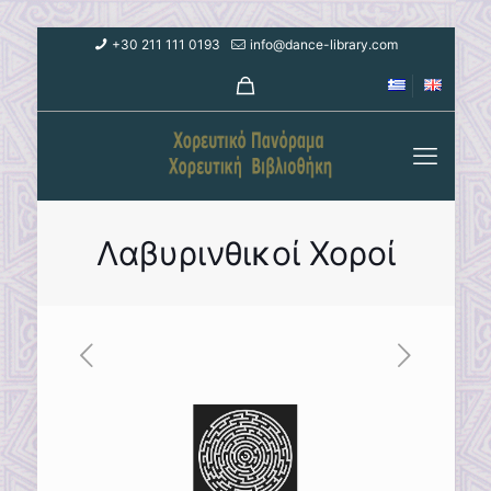
+30 211 111 0193
info@dance-library.com
Λαβυρινθικοί Χοροί