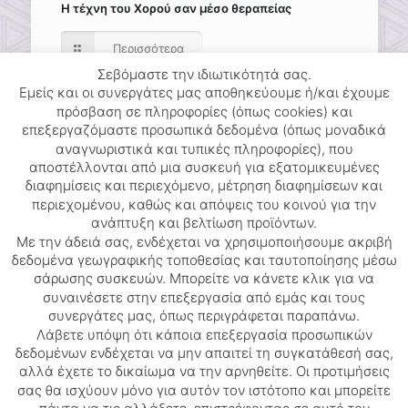
Η τέχνη του Χορού σαν µέσο θεραπείας
Περισσότερα
Σεβόμαστε την ιδιωτικότητά σας.
Εμείς και οι συνεργάτες μας αποθηκεύουμε ή/και έχουμε
πρόσβαση σε πληροφορίες (όπως cookies) και
επεξεργαζόμαστε προσωπικά δεδομένα (όπως μοναδικά
αναγνωριστικά και τυπικές πληροφορίες), που
αποστέλλονται από μια συσκευή για εξατομικευμένες
διαφημίσεις και περιεχόμενο, μέτρηση διαφημίσεων και
περιεχομένου, καθώς και απόψεις του κοινού για την
15 Ιουλίου 2019
ανάπτυξη και βελτίωση προϊόντων.
ΠΟΛΕΜΙΚΗ ΤΕΧΝΗ ΚΑΙ ΧΟΡΟΣ
Με την άδειά σας, ενδέχεται να χρησιμοποιήσουμε ακριβή
δεδομένα γεωγραφικής τοποθεσίας και ταυτοποίησης μέσω
Περισσότερα
σάρωσης συσκευών. Μπορείτε να κάνετε κλικ για να
συναινέσετε στην επεξεργασία από εμάς και τους
συνεργάτες μας, όπως περιγράφεται παραπάνω.
Λάβετε υπόψη ότι κάποια επεξεργασία προσωπικών
δεδομένων ενδέχεται να μην απαιτεί τη συγκατάθεσή σας,
αλλά έχετε το δικαίωμα να την αρνηθείτε. Οι προτιμήσεις
© 2026 dance-library. All Rights Reserved.
σας θα ισχύουν μόνο για αυτόν τον ιστότοπο και μπορείτε