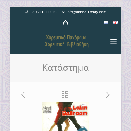
+30 211 111 0193
info@dance-library.com
Κατάστημα