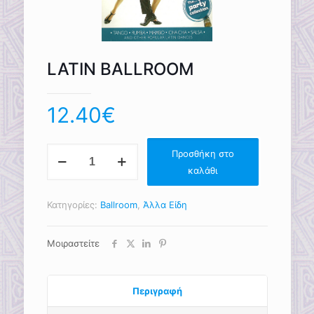
LATIN BALLROOM
12.40
€
LATIN
Προσθήκη στο
BALLROOM
καλάθι
ποσότητα
Κατηγορίες:
Ballroom
,
Άλλα Είδη
Μοιραστείτε
Περιγραφή