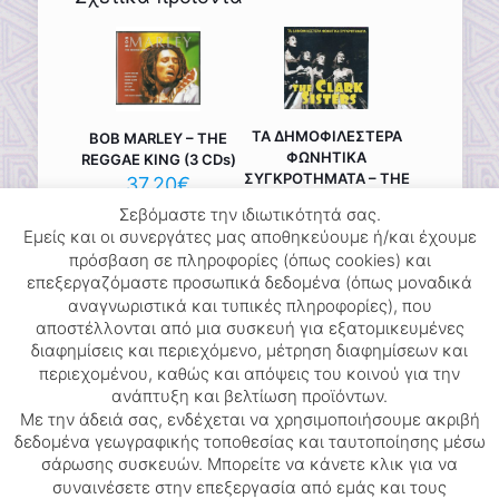
ΤΑ ΔΗΜΟΦΙΛΕΣΤΕΡΑ
BOB MARLEY – THE
ΦΩΝΗΤΙΚΑ
REGGAE KING (3 CDs)
ΣΥΓΚΡΟΤΗΜΑΤΑ – THE
37.20
€
CLARK SISTERS
Σεβόμαστε την ιδιωτικότητά σας.
3.72
€
Εμείς και οι συνεργάτες μας αποθηκεύουμε ή/και έχουμε
πρόσβαση σε πληροφορίες (όπως cookies) και
επεξεργαζόμαστε προσωπικά δεδομένα (όπως μοναδικά
αναγνωριστικά και τυπικές πληροφορίες), που
αποστέλλονται από μια συσκευή για εξατομικευμένες
διαφημίσεις και περιεχόμενο, μέτρηση διαφημίσεων και
περιεχομένου, καθώς και απόψεις του κοινού για την
DARYL HALL & JAMES
ανάπτυξη και βελτίωση προϊόντων.
BROWN (2 CDs)
Με την άδειά σας, ενδέχεται να χρησιμοποιήσουμε ακριβή
24.80
€
δεδομένα γεωγραφικής τοποθεσίας και ταυτοποίησης μέσω
σάρωσης συσκευών. Μπορείτε να κάνετε κλικ για να
συναινέσετε στην επεξεργασία από εμάς και τους